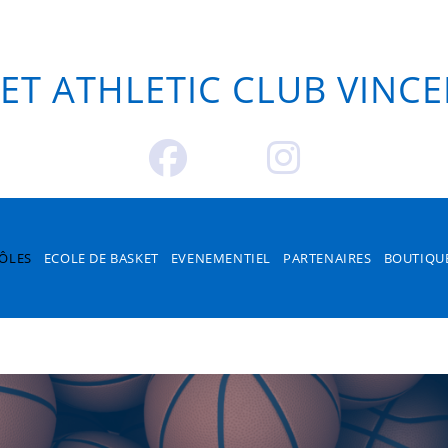
OS PÔLES
ECOLE DE BAS
ENAIRES
BOUTIQUE
CON
ET ATHLETIC CLUB VINC
ÔLES
ECOLE DE BASKET
EVENEMENTIEL
PARTENAIRES
BOUTIQU