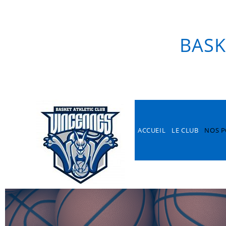
ACCUEIL
LE CLUB
N
PART
BASK
ACCUEIL
LE CLUB
NOS P