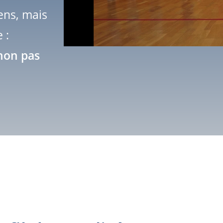
ens, mais
 :
 non pas