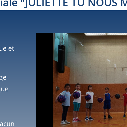
ciale "JULIETTE TU NOUS
ue et
ge
que
hacun