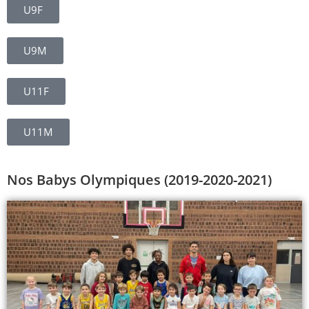
U9F
U9M
U11F
U11M
Nos Babys Olympiques (2019-2020-2021)