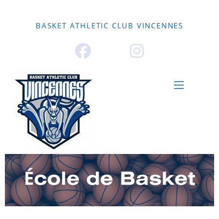
ACCUEIL
LE CLUB
NOS PÔLES
ECOLE DE BASKET
EVENEMENTIEL
PARTENAIRES
BOUTIQUE
CONTACT
BASKET ATHLETIC CLUB VINCENNES
MENU