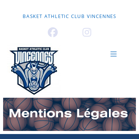
ACCUEIL
LE CLUB
NOS PÔLES
ECOLE DE BASKET
EVENEMENTIEL
PARTENAIRES
BOUTIQUE
CONTACT
BASKET ATHLETIC CLUB VINCENNES
MENU