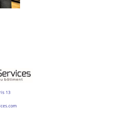
ris 13
ices.com