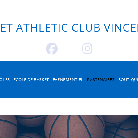
OS PÔLES
ECOLE DE BAS
ENAIRES
BOUTIQUE
CON
ET ATHLETIC CLUB VINC
ÔLES
ECOLE DE BASKET
EVENEMENTIEL
PARTENAIRES
BOUTIQU