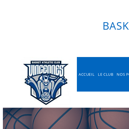
ACCUEIL
LE CLUB
N
PART
BASK
ACCUEIL
LE CLUB
NOS P